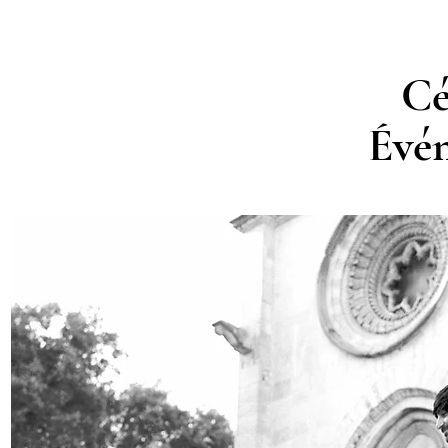
Cé
Évén