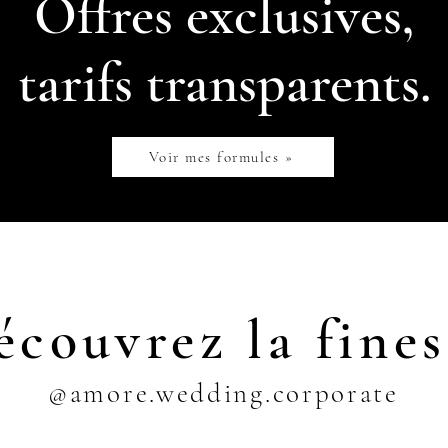
Offres exclusives,
tarifs transparents.
Voir mes formules »
écouvrez la fines
@amore.wedding.corporate