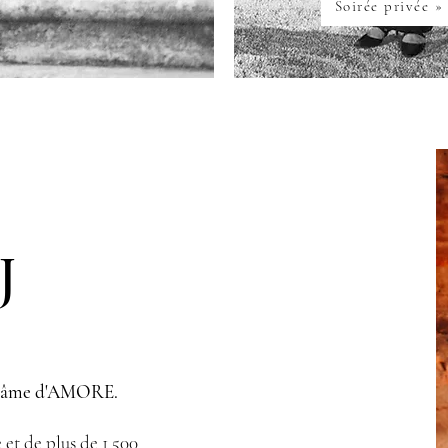
Soirée privée »
J
– l’âme d'AMORE.
 et de plus de 1 500