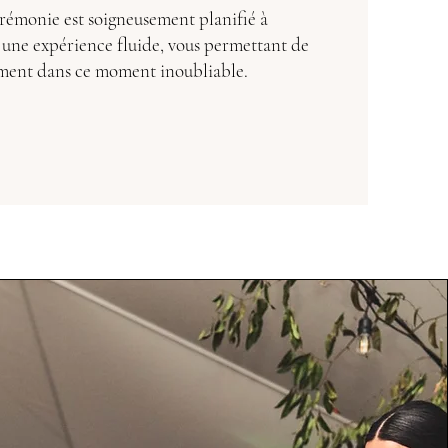
érémonie est soigneusement planifié à
 une expérience fluide, vous permettant de
ment dans ce moment inoubliable.
a suite ↓
re la suite ↓