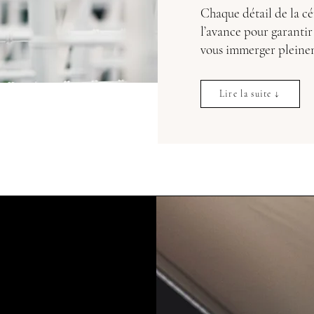
Chaque détail de la c
l’avance pour garantir
vous immerger pleine
Lire l
Li
Lire la suite ↓